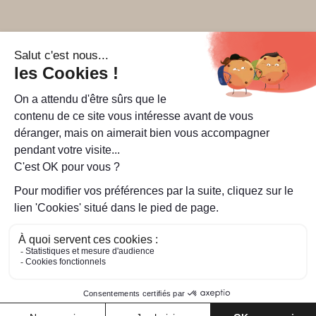
Suivez-nous
sur Facebook
sur Instagram
sur YouTube
sur LinkedIn
Accessibilité : partiellement conforme
À propos
CGU CGV Règlements
Plan du site
Cookies
© 2026 LiA