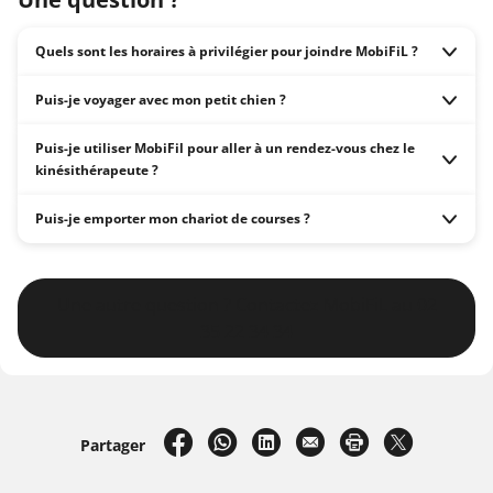
Quels sont les horaires à privilégier pour joindre MobiFiL ?
Puis-je voyager avec mon petit chien ?
Puis-je utiliser MobiFil pour aller à un rendez-vous chez le
kinésithérapeute ?
Puis-je emporter mon chariot de courses ?
Une autre question ? Contactez MobiFiL au 02
35 22 34 34
sur Facebook
par WhatsApp
sur LinkedIn
par e-mail
Imprimer la pa
sur X
Partager