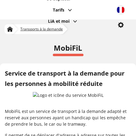
Tarifs
Langu
LiA et moi
Se déplacer
MobiFil
Param
Transports à la demande
Accueil
MobiFiL
Service de transport à la demande pour
les personnes à mobilité réduite
MobiFiL est un service de transport à la demande adapté et
reservé aux personnes ayant un handicap qui les empêche
de prendre le bus, le car ou le tramway.
Il permet de se déplacer d'adresse à adresse sur toutes les